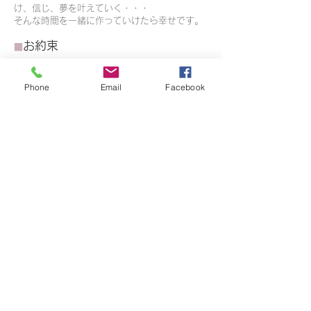
け、信じ、夢を叶えていく・・・
​そんな時間を一緒に作っていけたら幸せです。
お約束
■​
​・どんなに小さなお子様でも人格を傷つけるこ
となく、その方の個性を認め寄り添います。
Phone
Email
Facebook
・ポジティブ言葉を使い、
認める事を優先しま
す。
・ピアノは続ける事がまず大事！長続きするポ
イントをご家族様にもレクチャーします。
・私自身も演奏活動を続け、生徒様が憧れる存
在となります。
​・学校の先生でもない、親でもない第三者の講
師が、ピアノ指導だけでなく大人の一人として
全力で生徒様に関わらせて頂きます。
・「できるようになりたい！弾きたい！」とい
う気持ちを全力でサポートし、
弾ける喜びの世界にお連れします。
趣味
■
温泉 手芸 ゴルフ​ ガーデニング サスペン
スドラマ