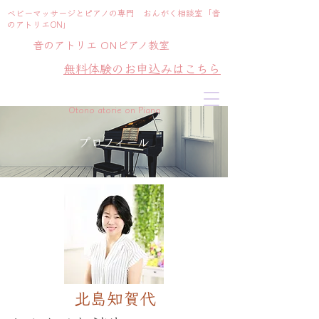
ベビーマッサージとピアノの専門 おんがく相談室「音
のアトリエON」
​ 音のアトリエ ONピアノ教室
無料体験のお申込みはこちら
Otono atorie on Piano
プロフィール
北島知賀代