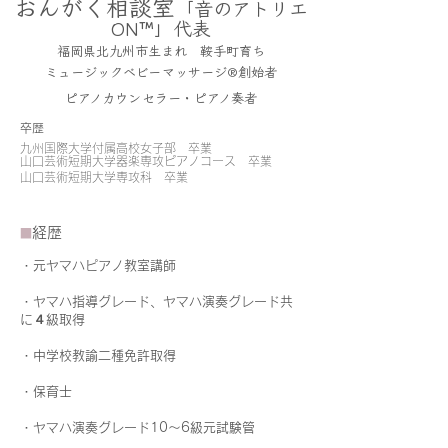
​おんがく相談室
「音のアトリエ
ON™」代表
福
岡
県北九
州
市
生まれ 鞍手町育ち
ミュージックベビーマッサージ®創始者
ピアノカウンセラー・ピアノ奏者
卒歴
九州国際大学付属高校女子部 卒業
山口芸術短期大学器楽専攻ピアノコース 卒業
山口芸術短期大学専攻科 卒業
経歴
■
・元ヤマハピアノ教室講師
・ヤマハ指導グレード、ヤマハ演奏グレード共
に４級取得
・中学校教諭二種免許取得
・保育士
・ヤマハ演奏グレード10～6級元試験管