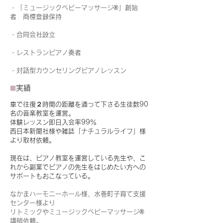
・「ミュージックベビーマッサージ®」創始
者 商標登録保持
・合同会社設立
・レストランピアノ奏者
・対話型カウンセリングピアノレッスン
実績
■
車で往復２時間の距離を通って下さる生徒数90
名の音楽教室を運営。
体験レッスン即日入会率99％
西日本新聞社様や雑誌「ナチュラルライフ」様
より取材依頼。
現在は、ピアノ教室を運営している先生や、こ
れから副業でピアノの先生をはじめたい方への
サポートもおこなっている。
なかまハーモニーホール様、水巻町子育て支援
センター様より
リトミックやミュージックベビーマッサージ®
講師依頼。