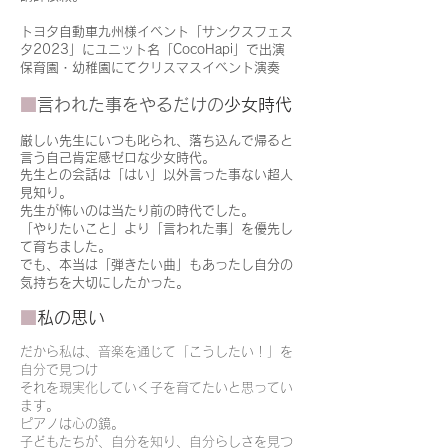
​トヨタ自動車九州様イベント「サンクスフェス
タ2023」にユニット名「CocoHapi」で出演
​保育園・幼稚園にてクリスマスイベント演奏
■
言われた事をやるだけの
少女時代
厳しい先生にいつも叱られ、落ち込んで帰ると
言う自己肯定感ゼロな少女時代。
先生との会話は「はい」以外言った事ない超人
見知り。
先生が怖いのは当たり前の時代でした。
「やりたいこと」より「言われた事」を優先し
て育ちました。
でも、本当は「弾きたい曲」もあったし自分の
気持ちを大切にしたかった。
■
私の思い
だから私は、音楽を通じて「こうしたい！」を
自分で見つけ
それを現実化していく子を育てたいと思ってい
ます。
ピアノは心の鏡。
子どもたちが、自分を知り、自分らしさを見つ